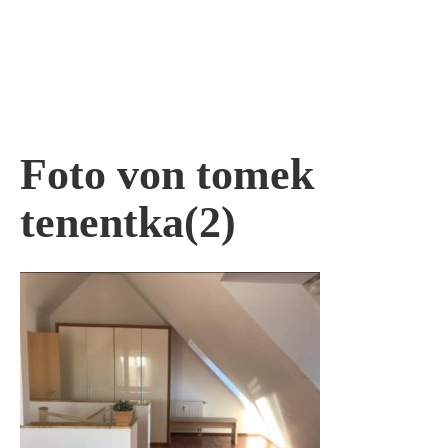
Skip
to
content
Foto von tomek
tenentka(2)